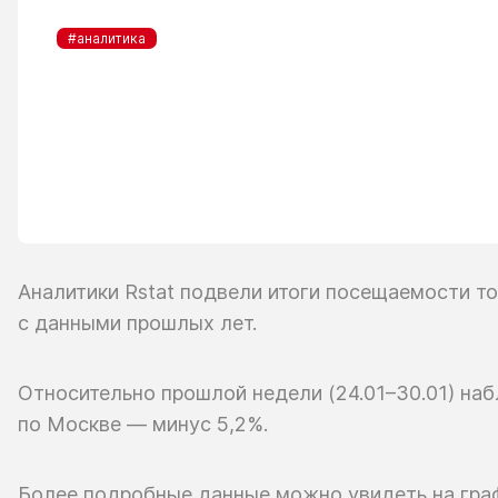
#аналитика
Аналитики Rstat подвели итоги посещаемости т
с данными
прошлых лет.
Относительно прошлой недели
(24.01–30.01)
наб
по Москве —
минус 5,2%.
Более подробные данные можно увидеть
на гра