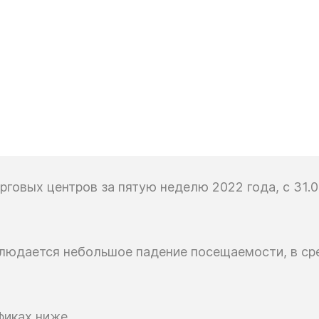
орговых центров
за пятую
неделю
2022 года,
с 31.0
людается небольшое падение посещаемости,
в ср
фиках
ниже.