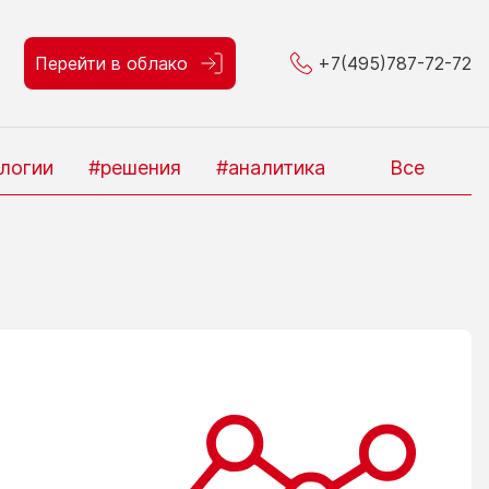
Перейти в облако
+7(495)787-72-72
логии
#решения
#аналитика
Все