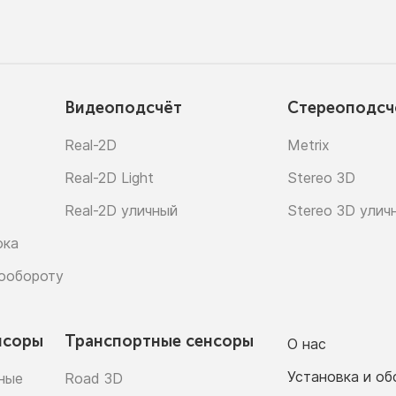
Видеоподсчёт
Стереоподсч
Real-2D
Metrix
Real-2D Light
Stereo 3D
Real-2D уличный
Stereo 3D улич
ока
рообороту
нсоры
Транспортные сенсоры
О нас
Установка и о
ные
Road 3D