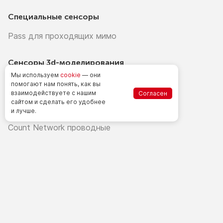
Специальные сенсоры
Pass для проходящих мимо
Сенсоры
3d-моделирования
Мы используем
cookie
— они
Real-3D
помогают нам понять, как вы
взаимодействуете
с нашим
Согласен
сайтом
и сделать
его удобнее
Горизонтальные сенсоры
и лучше.
Count Network проводные
Count Network проводные уличные
Bluetooth Smart беспроводные
Транспортные сенсоры
Road 3D