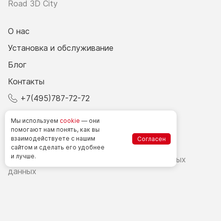
Road 3D City
О нас
Установка и обслуживание
Блог
Контакты
+7(495)787-72-72
© 2026 Все права защищены.
Мы используем
cookie
— они
помогают нам понять, как вы
взаимодействуете
с нашим
Согласен
Счетчики посетителей в РФ
сайтом
и сделать
его удобнее
и лучше.
Политика в области обработки персональных
данных
Согласие на обработку персональных данных