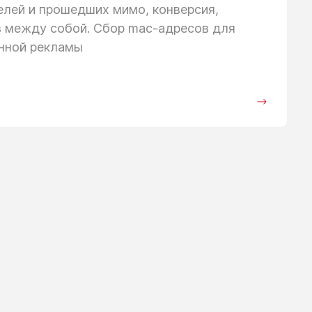
телей
и прошедших
мимо, конверсия,
в между собой. Сбор mac-адресов для
анной рекламы