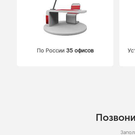
По России
35 офисов
Ус
Позвон
Запол