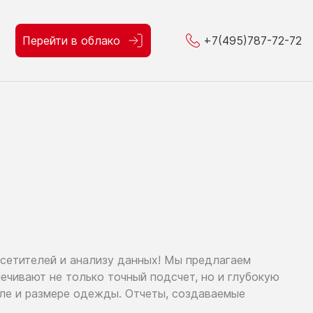
Перейти в облако
+7(495)787-72-72
осетителей
и анализу
данных!
Мы предлагаем
спечивают
не только
точный подсчет,
но и глубокую
оле
и размере
одежды. Отчеты, создаваемые