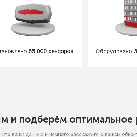
тановлено
65 000 сенсоров
Оборудовано
3
им
и подберём
оптимальное 
ните ваши данные
и немного
расскажите
о вашем
объект