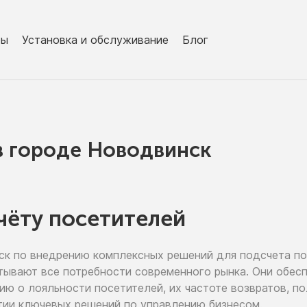
ры
Установка и обслуживание
Блог
в городe Новодвинск
чёту посетителей
ск
по внедрению
комплексных решений для подсчета п
тывают все потребности современного рынка. Они обе
цию
о лояльности
посетителей,
их частоте
возвратов, п
тии
ключевых решений
по управлению
бизнесом.