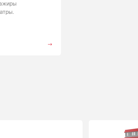
сажиры
атры.