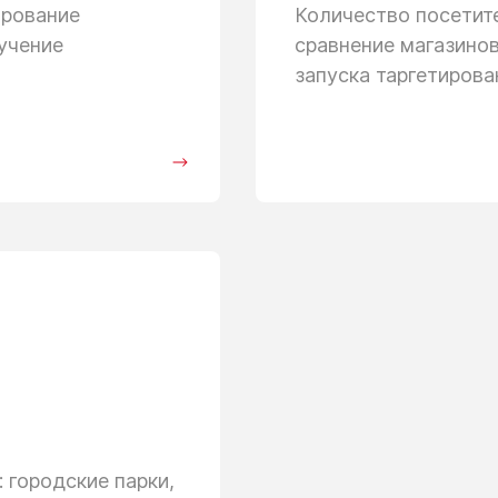
ирование
Количество посети
учение
сравнение магазино
запуска таргетиров
 городские парки,