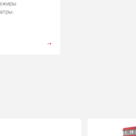
сажиры
атры.