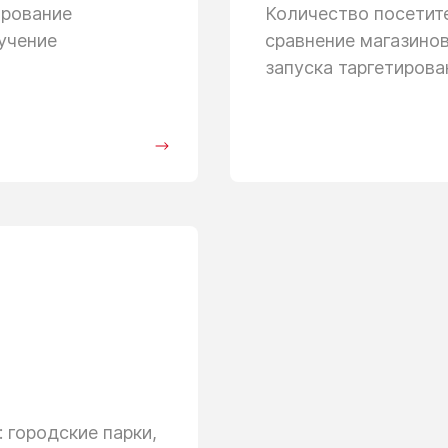
ирование
Количество посети
учение
сравнение магазино
запуска таргетиров
 городские парки,