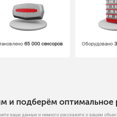
тановлено
65 000 сенсоров
Оборудовано
3
им
и подберём
оптимальное 
ните ваши данные
и немного
расскажите
о вашем
объект