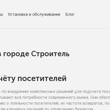
ры
Установка и обслуживание
Блог
в городe Строитель
чёту посетителей
ь
по внедрению
комплексных решений для подсчета пос
тывают все потребности современного рынка. Они обе
цию
о лояльности
посетителей,
их частоте
возвратов, п
тии
ключевых решений
по управлению
бизнесом.