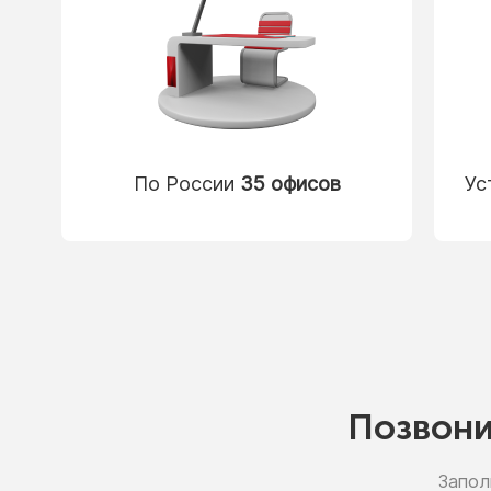
По России
35 офисов
Ус
Позвон
Запол