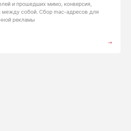
телей
и прошедших
мимо, конверсия,
в между собой. Сбор mac-адресов для
анной рекламы