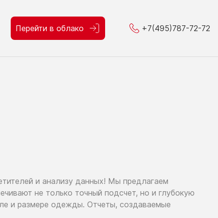
Перейти в облако
+7(495)787-72-72
етителей
и анализу
данных!
Мы предлагаем
спечивают
не только
точный подсчет,
но и глубокую
оле
и размере
одежды. Отчеты, создаваемые