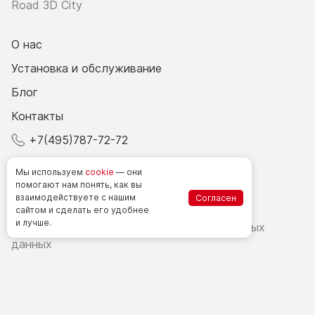
Road 3D City
О нас
Установка и обслуживание
Блог
Контакты
+7(495)787-72-72
© 2026 Все права защищены.
Мы используем
cookie
— они
помогают нам понять, как вы
взаимодействуете
с нашим
Согласен
Счетчики посетителей в РФ
сайтом
и сделать
его удобнее
и лучше.
Политика в области обработки персональных
данных
Согласие на обработку персональных данных