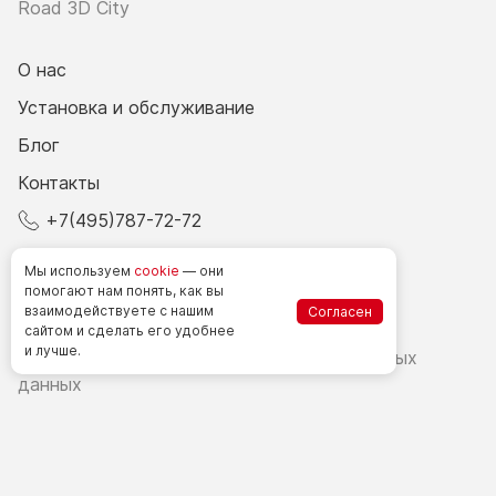
Road 3D City
О нас
Установка и обслуживание
Блог
Контакты
+7(495)787-72-72
© 2026 Все права защищены.
Мы используем
cookie
— они
помогают нам понять, как вы
взаимодействуете
с нашим
Согласен
Счетчики посетителей в РФ
сайтом
и сделать
его удобнее
и лучше.
Политика в области обработки персональных
данных
Согласие на обработку персональных данных