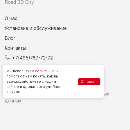
Road 3D City
О нас
Установка и обслуживание
Блог
Контакты
+7(495)787-72-72
© 2026 Все права защищены.
Мы используем
cookie
— они
помогают нам понять, как вы
взаимодействуете
с нашим
Согласен
Счетчики посетителей в РФ
сайтом
и сделать
его удобнее
и лучше.
Политика в области обработки персональных
данных
Согласие на обработку персональных данных