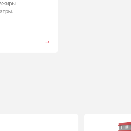
сажиры
атры.