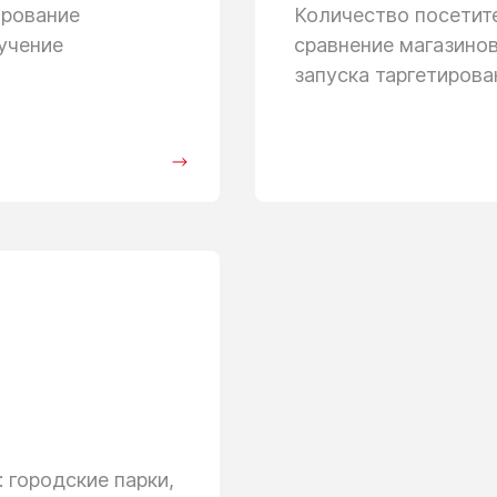
ирование
Количество посети
учение
сравнение магазино
запуска таргетиров
 городские парки,