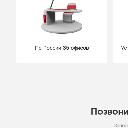
По России
35 офисов
Ус
Позвон
Запол