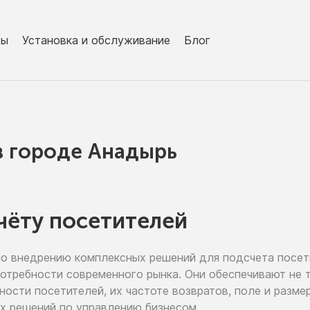
ры
Установка и обслуживание
Блог
в городe Анадырь
чёту посетителей
по внедрению
комплексных решений для подсчета посе
потребности современного рынка. Они обеспечивают
не 
ьности
посетителей,
их частоте
возвратов, поле
и разме
х решений
по управлению
бизнесом.