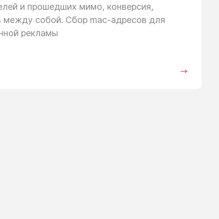
телей
и прошедших
мимо, конверсия,
в между собой. Сбор mac-адресов для
анной рекламы