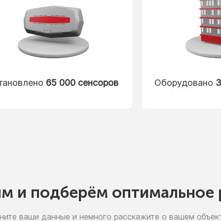
тановлено
65 000 сенсоров
Оборудовано
3
им
и подберём
оптимальное 
ните ваши данные
и немного
расскажите
о вашем
объект