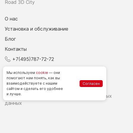
Road 3D City
О нас
Установка и обслуживание
Блог
Контакты
+7(495)787-72-72
© 2026 Все права защищены.
Мы используем
cookie
— они
помогают нам понять, как вы
взаимодействуете
с нашим
Согласен
Счетчики посетителей в РФ
сайтом
и сделать
его удобнее
и лучше.
Политика в области обработки персональных
данных
Согласие на обработку персональных данных