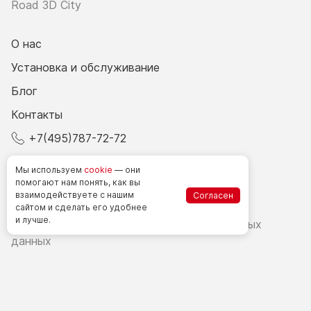
Road 3D City
О нас
Установка и обслуживание
Блог
Контакты
+7(495)787-72-72
© 2026 Все права защищены.
Мы используем
cookie
— они
помогают нам понять, как вы
взаимодействуете
с нашим
Согласен
Счетчики посетителей в РФ
сайтом
и сделать
его удобнее
и лучше.
Политика в области обработки персональных
данных
Согласие на обработку персональных данных