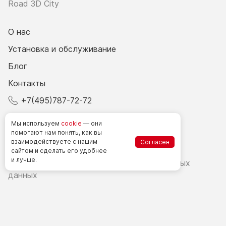
Road 3D City
О нас
Установка и обслуживание
Блог
Контакты
+7(495)787-72-72
© 2026 Все права защищены.
Мы используем
cookie
— они
помогают нам понять, как вы
взаимодействуете
с нашим
Согласен
Счетчики посетителей в РФ
сайтом
и сделать
его удобнее
и лучше.
Политика в области обработки персональных
данных
Согласие на обработку персональных данных