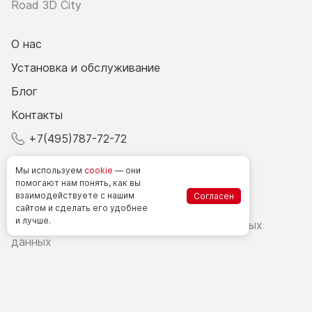
Road 3D City
О нас
Установка и обслуживание
Блог
Контакты
+7(495)787-72-72
© 2026 Все права защищены.
Мы используем
cookie
— они
помогают нам понять, как вы
взаимодействуете
с нашим
Согласен
Счетчики посетителей в РФ
сайтом
и сделать
его удобнее
и лучше.
Политика в области обработки персональных
данных
Согласие на обработку персональных данных