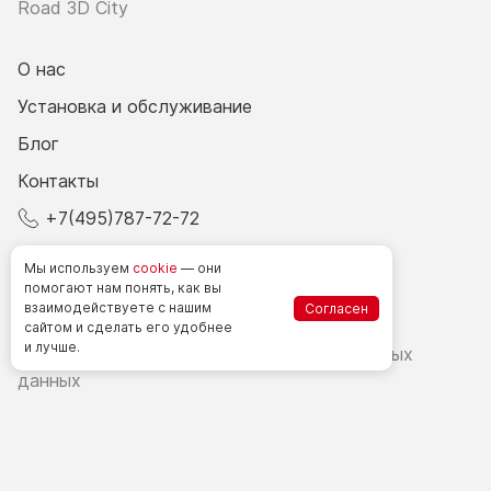
Road 3D City
О нас
Установка и обслуживание
Блог
Контакты
+7(495)787-72-72
© 2026 Все права защищены.
Мы используем
cookie
— они
помогают нам понять, как вы
взаимодействуете
с нашим
Согласен
Счетчики посетителей в РФ
сайтом
и сделать
его удобнее
и лучше.
Политика в области обработки персональных
данных
Согласие на обработку персональных данных