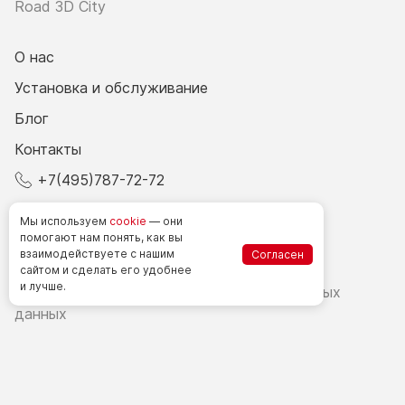
Road 3D City
О нас
Установка и обслуживание
Блог
Контакты
+7(495)787-72-72
© 2026 Все права защищены.
Мы используем
cookie
— они
помогают нам понять, как вы
взаимодействуете
с нашим
Согласен
Счетчики посетителей в РФ
сайтом
и сделать
его удобнее
и лучше.
Политика в области обработки персональных
данных
Согласие на обработку персональных данных