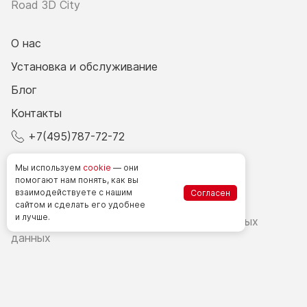
Road 3D City
О нас
Установка и обслуживание
Блог
Контакты
+7(495)787-72-72
© 2026 Все права защищены.
Мы используем
cookie
— они
помогают нам понять, как вы
взаимодействуете
с нашим
Согласен
Счетчики посетителей в РФ
сайтом
и сделать
его удобнее
и лучше.
Политика в области обработки персональных
данных
Согласие на обработку персональных данных