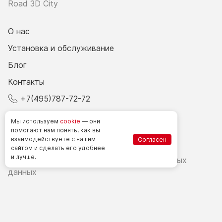
Road 3D City
О нас
Установка и обслуживание
Блог
Контакты
+7(495)787-72-72
© 2026 Все права защищены.
Мы используем
cookie
— они
помогают нам понять, как вы
взаимодействуете
с нашим
Согласен
Счетчики посетителей в РФ
сайтом
и сделать
его удобнее
и лучше.
Политика в области обработки персональных
данных
Согласие на обработку персональных данных