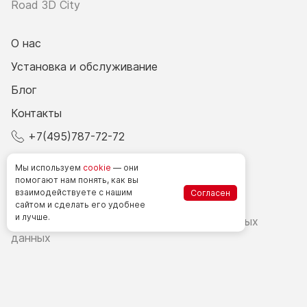
Road 3D City
О нас
Установка и обслуживание
Блог
Контакты
+7(495)787-72-72
© 2026 Все права защищены.
Мы используем
cookie
— они
помогают нам понять, как вы
взаимодействуете
с нашим
Согласен
Счетчики посетителей в РФ
сайтом
и сделать
его удобнее
и лучше.
Политика в области обработки персональных
данных
Согласие на обработку персональных данных