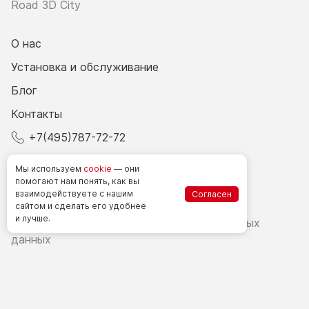
Road 3D City
О нас
Установка и обслуживание
Блог
Контакты
+7(495)787-72-72
© 2026 Все права защищены.
Мы используем
cookie
— они
помогают нам понять, как вы
взаимодействуете
с нашим
Согласен
Счетчики посетителей в РФ
сайтом
и сделать
его удобнее
и лучше.
Политика в области обработки персональных
данных
Согласие на обработку персональных данных