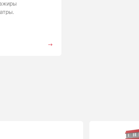
сажиры
атры.