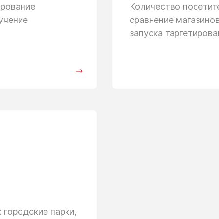
ирование
Количество посети
учение
сравнение магазино
запуска таргетиров
 городские парки,