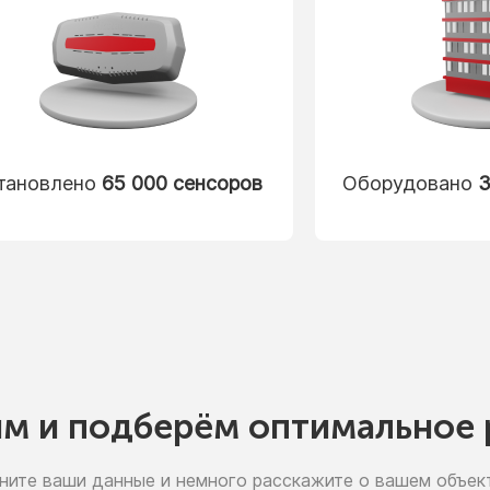
тановлено
65 000 сенсоров
Оборудовано
3
им
и подберём
оптимальное 
ните ваши данные
и немного
расскажите
о вашем
объект