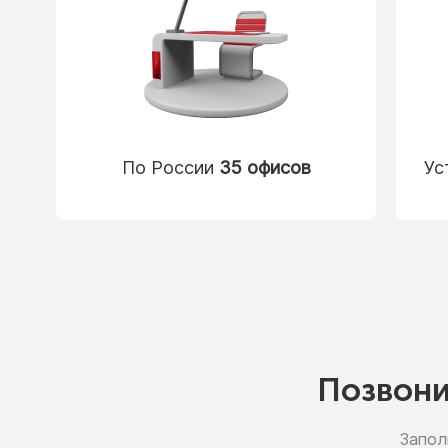
По России
35 офисов
Ус
Позвон
Запол