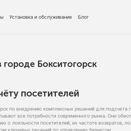
ры
Установка и обслуживание
Блог
в городe Бокситогорск
чёту посетителей
орск
по внедрению
комплексных решений для подсчета 
тывают все потребности современного рынка. Они обе
цию
о лояльности
посетителей,
их частоте
возвратов, п
тии
ключевых решений
по управлению
бизнесом.