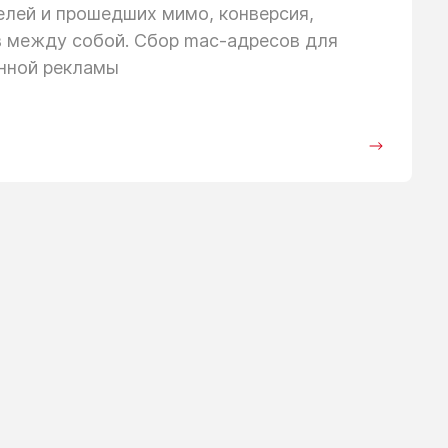
телей
и прошедших
мимо, конверсия,
в между собой. Сбор mac-адресов для
анной рекламы