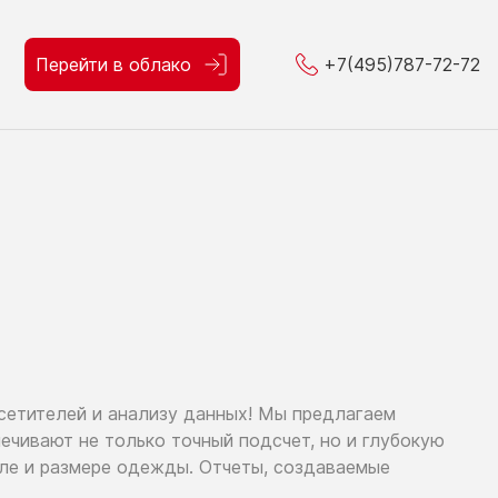
Перейти в облако
+7(495)787-72-72
осетителей
и анализу
данных!
Мы предлагаем
спечивают
не только
точный подсчет,
но и глубокую
оле
и размере
одежды. Отчеты, создаваемые