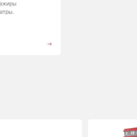
сажиры
атры.