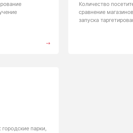
ирование
Количество посети
учение
сравнение магазино
запуска таргетиров
 городские парки,