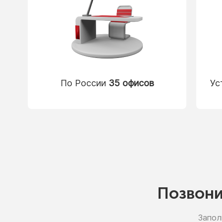
По России
35 офисов
Ус
Позвон
Запол