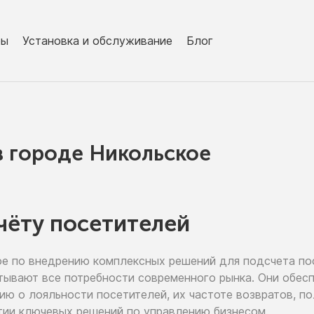
ры
Установка и обслуживание
Блог
в городe Никольское
чёту посетителей
ое
по внедрению
комплексных решений для подсчета п
тывают все потребности современного рынка. Они обе
цию
о лояльности
посетителей,
их частоте
возвратов, п
тии
ключевых решений
по управлению
бизнесом.