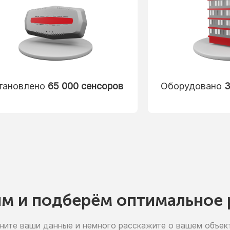
тановлено
65 000 сенсоров
Оборудовано
3
им
и подберём
оптимальное 
ните ваши данные
и немного
расскажите
о вашем
объект