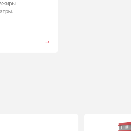
сажиры
атры.