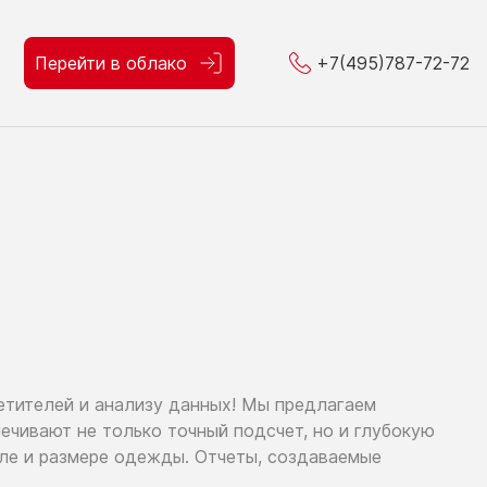
Перейти в облако
+7(495)787-72-72
етителей
и анализу
данных!
Мы предлагаем
спечивают
не только
точный подсчет,
но и глубокую
оле
и размере
одежды. Отчеты, создаваемые