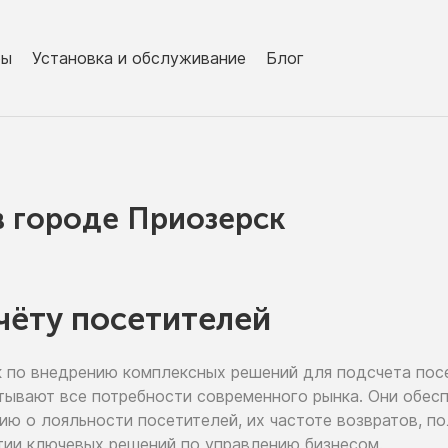
ры
Установка и обслуживание
Блог
в городe Приозерск
чёту посетителей
к
по внедрению
комплексных решений для подсчета пос
тывают все потребности современного рынка. Они обе
цию
о лояльности
посетителей,
их частоте
возвратов, п
тии
ключевых решений
по управлению
бизнесом.