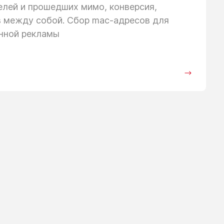
телей
и прошедших
мимо, конверсия,
в между собой. Сбор mac-адресов для
анной рекламы