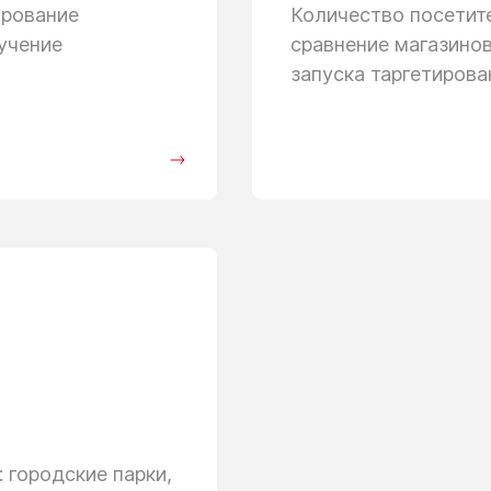
ирование
Количество посети
учение
сравнение магазино
запуска таргетиров
 городские парки,