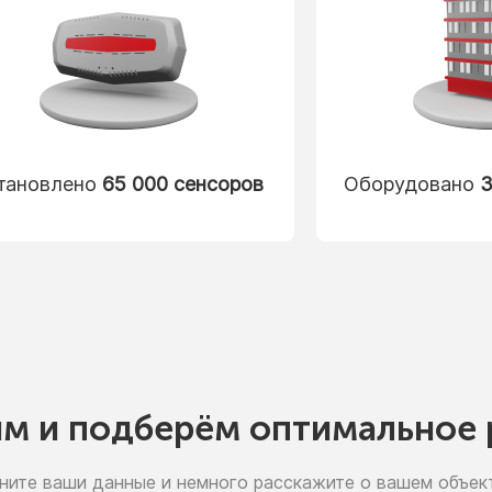
тановлено
65 000 сенсоров
Оборудовано
3
им
и подберём
оптимальное 
ните ваши данные
и немного
расскажите
о вашем
объект