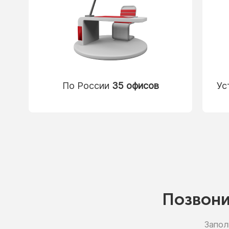
По России
35 офисов
Ус
Позвон
Запол