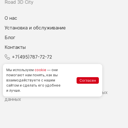
Road 3D City
О нас
Установка и обслуживание
Блог
Контакты
+7(495)787-72-72
© 2026 Все права защищены.
Мы используем
cookie
— они
помогают нам понять, как вы
взаимодействуете
с нашим
Согласен
Счетчики посетителей в РФ
сайтом
и сделать
его удобнее
и лучше.
Политика в области обработки персональных
данных
Согласие на обработку персональных данных