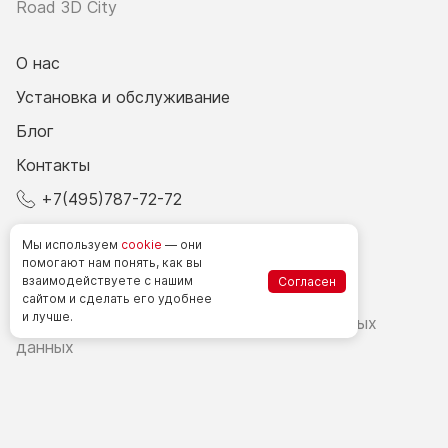
Road 3D City
О нас
Установка и обслуживание
Блог
Контакты
+7(495)787-72-72
© 2026 Все права защищены.
Мы используем
cookie
— они
помогают нам понять, как вы
взаимодействуете
с нашим
Согласен
Счетчики посетителей в РФ
сайтом
и сделать
его удобнее
и лучше.
Политика в области обработки персональных
данных
Согласие на обработку персональных данных