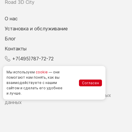
Road 3D City
О нас
Установка и обслуживание
Блог
Контакты
+7(495)787-72-72
© 2026 Все права защищены.
Мы используем
cookie
— они
помогают нам понять, как вы
взаимодействуете
с нашим
Согласен
Счетчики посетителей в РФ
сайтом
и сделать
его удобнее
и лучше.
Политика в области обработки персональных
данных
Согласие на обработку персональных данных