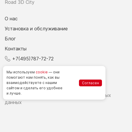
Road 3D City
О нас
Установка и обслуживание
Блог
Контакты
+7(495)787-72-72
© 2026 Все права защищены.
Мы используем
cookie
— они
помогают нам понять, как вы
взаимодействуете
с нашим
Согласен
Счетчики посетителей в РФ
сайтом
и сделать
его удобнее
и лучше.
Политика в области обработки персональных
данных
Согласие на обработку персональных данных