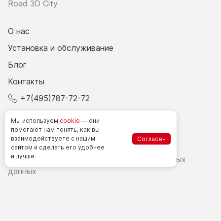
Road 3D City
О нас
Установка и обслуживание
Блог
Контакты
+7(495)787-72-72
© 2026 Все права защищены.
Мы используем
cookie
— они
помогают нам понять, как вы
взаимодействуете
с нашим
Согласен
Счетчики посетителей в РФ
сайтом
и сделать
его удобнее
и лучше.
Политика в области обработки персональных
данных
Согласие на обработку персональных данных