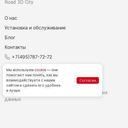
Road 3D City
О нас
Установка и обслуживание
Блог
Контакты
+7(495)787-72-72
© 2026 Все права защищены.
Мы используем
cookie
— они
помогают нам понять, как вы
взаимодействуете
с нашим
Согласен
Счетчики посетителей в РФ
сайтом
и сделать
его удобнее
и лучше.
Политика в области обработки персональных
данных
Согласие на обработку персональных данных