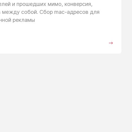
телей
и прошедших
мимо, конверсия,
в между собой. Сбор mac-адресов для
анной рекламы