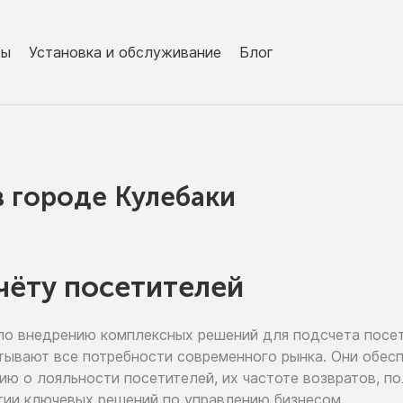
ры
Установка и обслуживание
Блог
в городe Кулебаки
чёту посетителей
по внедрению
комплексных решений для подсчета посе
тывают все потребности современного рынка. Они обе
цию
о лояльности
посетителей,
их частоте
возвратов, п
тии
ключевых решений
по управлению
бизнесом.