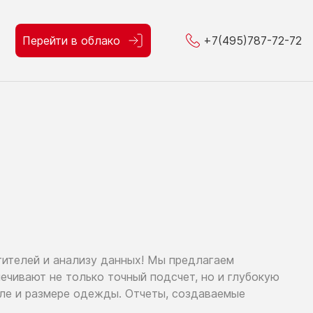
Перейти в облако
+7(495)787-72-72
тителей
и анализу
данных!
Мы предлагаем
спечивают
не только
точный подсчет,
но и глубокую
оле
и размере
одежды. Отчеты, создаваемые