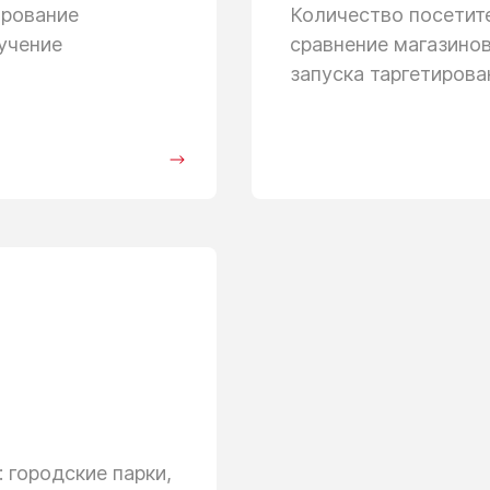
ирование
Количество посети
учение
сравнение магазино
запуска таргетиров
 городские парки,