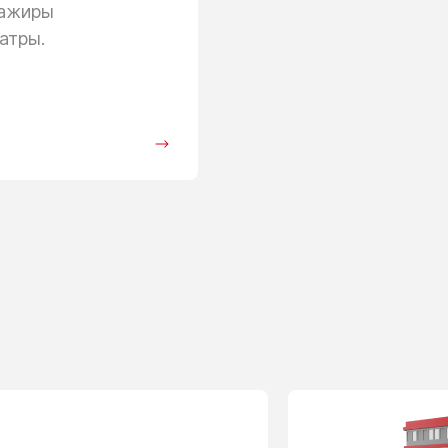
сажиры
атры.