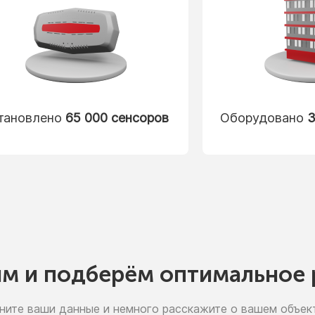
тановлено
65 000 сенсоров
Оборудовано
3
им
и подберём
оптимальное 
ните ваши данные
и немного
расскажите
о вашем
объект