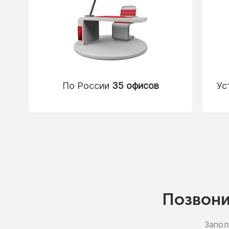
По России
35 офисов
Ус
Позвон
Запол