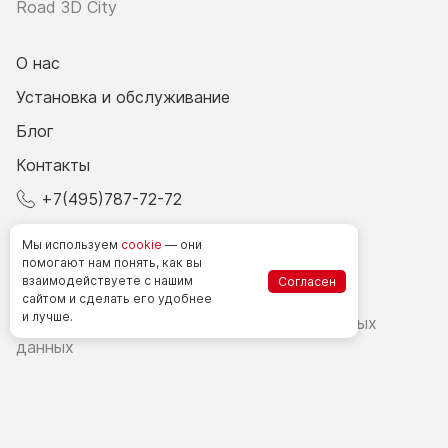
Road 3D City
О нас
Установка и обслуживание
Блог
Контакты
+7(495)787-72-72
© 2026 Все права защищены.
Мы используем
cookie
— они
помогают нам понять, как вы
взаимодействуете
с нашим
Согласен
Счетчики посетителей в РФ
сайтом
и сделать
его удобнее
и лучше.
Политика в области обработки персональных
данных
Согласие на обработку персональных данных