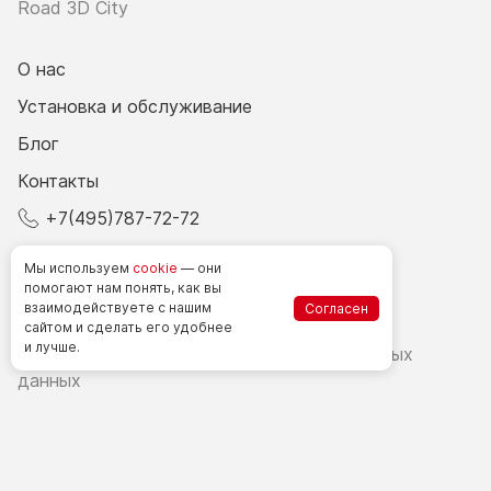
Road 3D City
О нас
Установка и обслуживание
Блог
Контакты
+7(495)787-72-72
© 2026 Все права защищены.
Мы используем
cookie
— они
помогают нам понять, как вы
взаимодействуете
с нашим
Согласен
Счетчики посетителей в РФ
сайтом
и сделать
его удобнее
и лучше.
Политика в области обработки персональных
данных
Согласие на обработку персональных данных