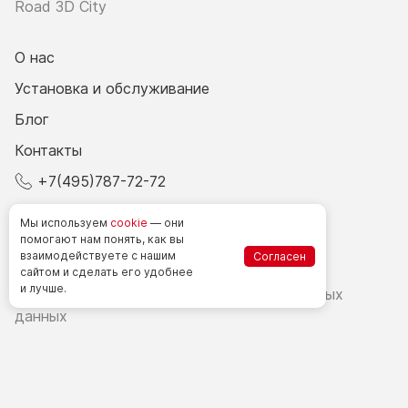
Road 3D City
О нас
Установка и обслуживание
Блог
Контакты
+7(495)787-72-72
© 2026 Все права защищены.
Мы используем
cookie
— они
помогают нам понять, как вы
взаимодействуете
с нашим
Согласен
Счетчики посетителей в РФ
сайтом
и сделать
его удобнее
и лучше.
Политика в области обработки персональных
данных
Согласие на обработку персональных данных