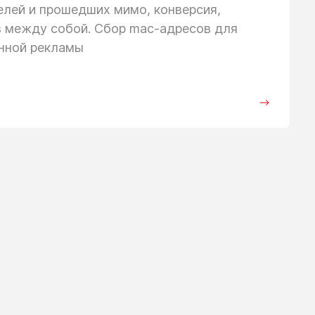
телей
и прошедших
мимо, конверсия,
в между собой. Сбор mac-адресов для
анной рекламы