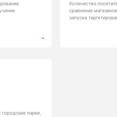
ирование
Количество посети
учение
сравнение магазино
запуска таргетиров
 городские парки,