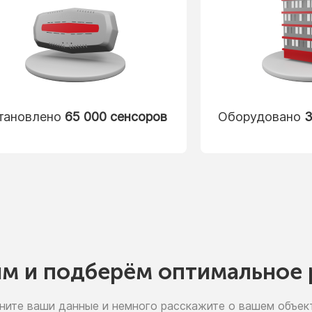
тановлено
65 000 сенсоров
Оборудовано
3
им
и подберём
оптимальное 
ните ваши данные
и немного
расскажите
о вашем
объект