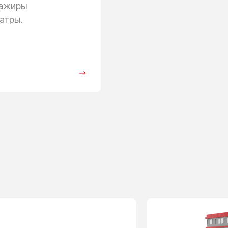
сажиры
атры.