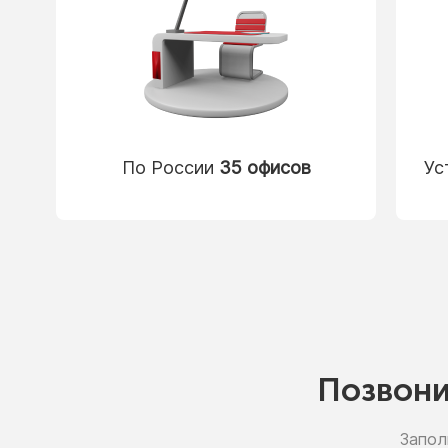
По России
35 офисов
Ус
Позвон
Запол