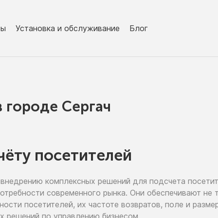
ры
Установка и обслуживание
Блог
в городe Сергач
чёту посетителей
 внедрению
комплексных решений для подсчета посети
потребности современного рынка. Они обеспечивают
не 
ьности
посетителей,
их частоте
возвратов, поле
и разме
х решений
по управлению
бизнесом.