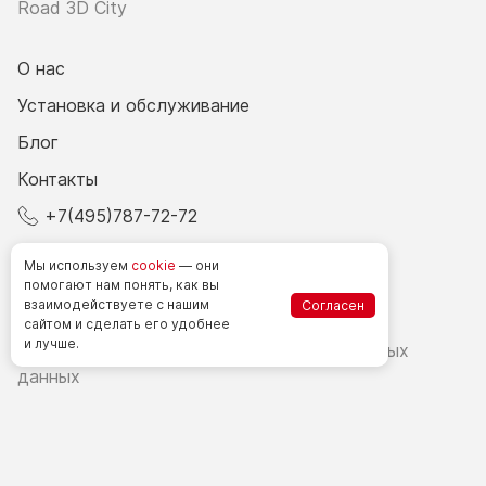
Road 3D City
О нас
Установка и обслуживание
Блог
Контакты
+7(495)787-72-72
© 2026 Все права защищены.
Мы используем
cookie
— они
помогают нам понять, как вы
взаимодействуете
с нашим
Согласен
Счетчики посетителей в РФ
сайтом
и сделать
его удобнее
и лучше.
Политика в области обработки персональных
данных
Согласие на обработку персональных данных