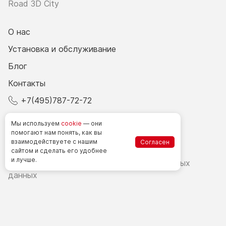
Road 3D City
О нас
Установка и обслуживание
Блог
Контакты
+7(495)787-72-72
© 2026 Все права защищены.
Мы используем
cookie
— они
помогают нам понять, как вы
взаимодействуете
с нашим
Согласен
Счетчики посетителей в РФ
сайтом
и сделать
его удобнее
и лучше.
Политика в области обработки персональных
данных
Согласие на обработку персональных данных