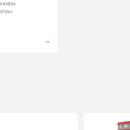
сажиры
атры.