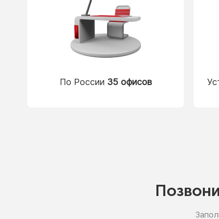
По России
35 офисов
Ус
Позвон
Запол