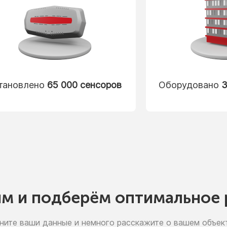
тановлено
65 000 сенсоров
Оборудовано
3
им
и подберём
оптимальное 
ните ваши данные
и немного
расскажите
о вашем
объект