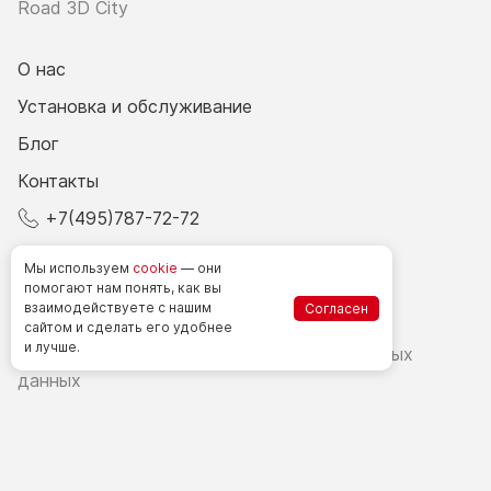
Road 3D City
О нас
Установка и обслуживание
Блог
Контакты
+7(495)787-72-72
© 2026 Все права защищены.
Мы используем
cookie
— они
помогают нам понять, как вы
взаимодействуете
с нашим
Согласен
Счетчики посетителей в РФ
сайтом
и сделать
его удобнее
и лучше.
Политика в области обработки персональных
данных
Согласие на обработку персональных данных