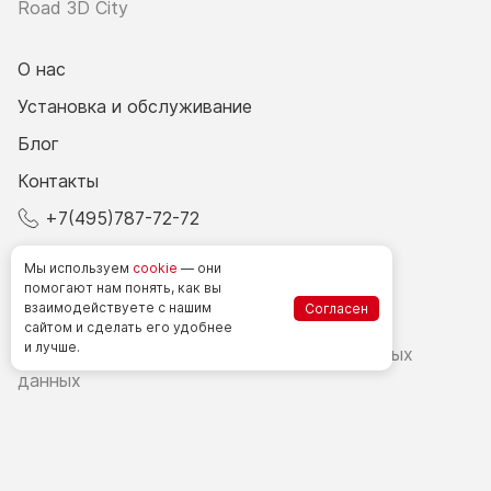
Road 3D City
О нас
Установка и обслуживание
Блог
Контакты
+7(495)787-72-72
© 2026 Все права защищены.
Мы используем
cookie
— они
помогают нам понять, как вы
взаимодействуете
с нашим
Согласен
Счетчики посетителей в РФ
сайтом
и сделать
его удобнее
и лучше.
Политика в области обработки персональных
данных
Согласие на обработку персональных данных