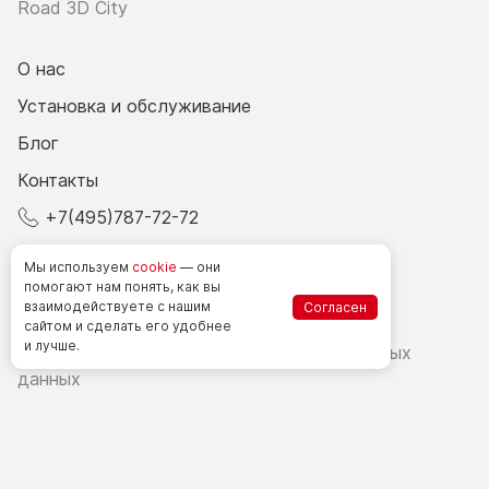
Road 3D City
О нас
Установка и обслуживание
Блог
Контакты
+7(495)787-72-72
© 2026 Все права защищены.
Мы используем
cookie
— они
помогают нам понять, как вы
взаимодействуете
с нашим
Согласен
Счетчики посетителей в РФ
сайтом
и сделать
его удобнее
и лучше.
Политика в области обработки персональных
данных
Согласие на обработку персональных данных