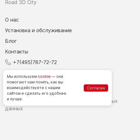
Road 3D City
О нас
Установка и обслуживание
Блог
Контакты
+7(495)787-72-72
© 2026 Все права защищены.
Мы используем
cookie
— они
помогают нам понять, как вы
взаимодействуете
с нашим
Согласен
Счетчики посетителей в РФ
сайтом
и сделать
его удобнее
и лучше.
Политика в области обработки персональных
данных
Согласие на обработку персональных данных