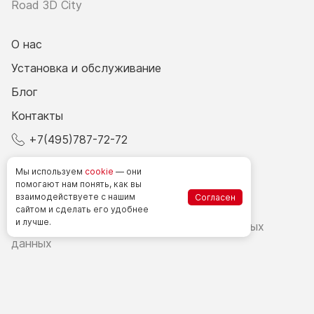
Road 3D City
О нас
Установка и обслуживание
Блог
Контакты
+7(495)787-72-72
© 2026 Все права защищены.
Мы используем
cookie
— они
помогают нам понять, как вы
взаимодействуете
с нашим
Согласен
Счетчики посетителей в РФ
сайтом
и сделать
его удобнее
и лучше.
Политика в области обработки персональных
данных
Согласие на обработку персональных данных