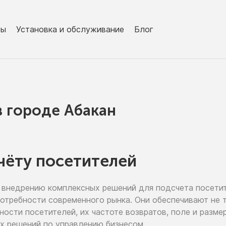
ры
Установка и обслуживание
Блог
в городe Абакан
чёту посетителей
 внедрению
комплексных решений для подсчета посети
потребности современного рынка. Они обеспечивают
не 
ьности
посетителей,
их частоте
возвратов, поле
и разме
х решений
по управлению
бизнесом.