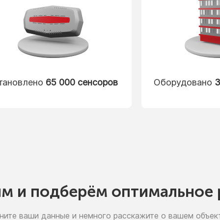
тановлено
65 000 сенсоров
Оборудовано
3
им
и подберём
оптимальное 
ните ваши данные
и немного
расскажите
о вашем
объект