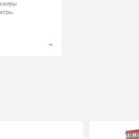
сажиры
атры.