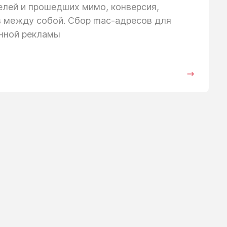
телей
и прошедших
мимо, конверсия,
в между собой. Сбор mac-адресов для
анной рекламы