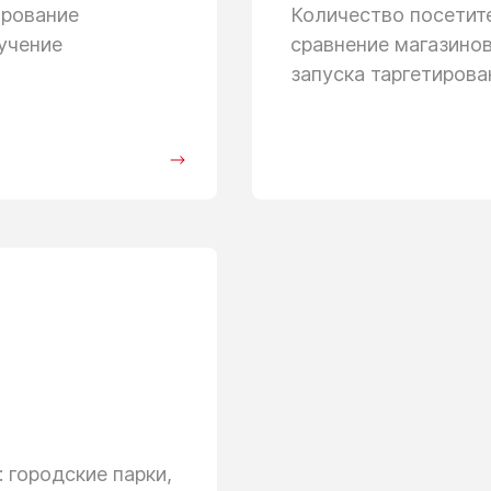
ирование
Количество посети
учение
сравнение магазино
запуска таргетиров
 городские парки,