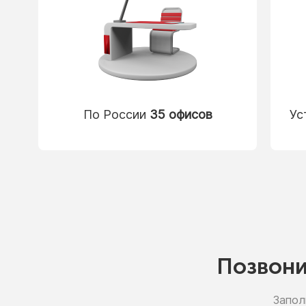
По России
35 офисов
Ус
Позвон
Запол