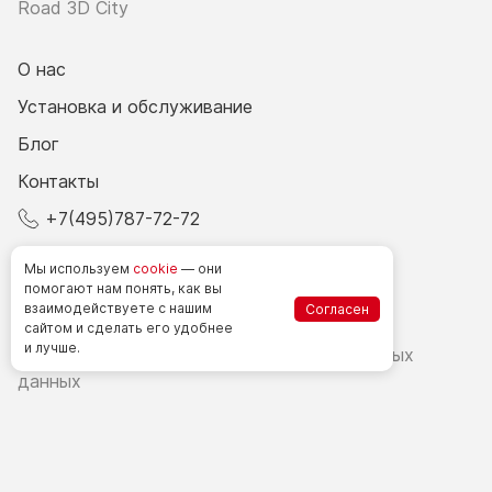
Road 3D City
О нас
Установка и обслуживание
Блог
Контакты
+7(495)787-72-72
© 2026 Все права защищены.
Мы используем
cookie
— они
помогают нам понять, как вы
взаимодействуете
с нашим
Согласен
Счетчики посетителей в РФ
сайтом
и сделать
его удобнее
и лучше.
Политика в области обработки персональных
данных
Согласие на обработку персональных данных