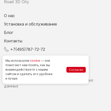
Road 3D City
О нас
Установка и обслуживание
Блог
Контакты
+7(495)787-72-72
© 2026 Все права защищены.
Мы используем
cookie
— они
помогают нам понять, как вы
взаимодействуете
с нашим
Согласен
Счетчики посетителей в РФ
сайтом
и сделать
его удобнее
и лучше.
Политика в области обработки персональных
данных
Согласие на обработку персональных данных