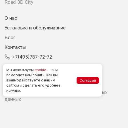
Road 3D City
О нас
Установка и обслуживание
Блог
Контакты
+7(495)787-72-72
© 2026 Все права защищены.
Мы используем
cookie
— они
помогают нам понять, как вы
взаимодействуете
с нашим
Согласен
Счетчики посетителей в РФ
сайтом
и сделать
его удобнее
и лучше.
Политика в области обработки персональных
данных
Согласие на обработку персональных данных