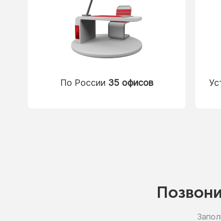
По России
35 офисов
Ус
Позвон
Запол