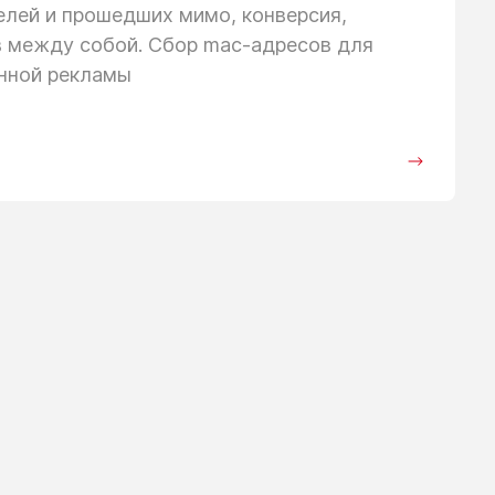
телей
и прошедших
мимо, конверсия,
в между собой. Сбор mac-адресов для
анной рекламы