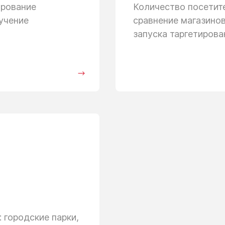
ирование
Количество посети
учение
сравнение магазино
запуска таргетиров
 городские парки,