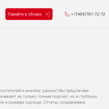
Перейти в облако
+7(495)787-72-72
осетителей
и анализу
данных!
Мы предлагаем
спечивают
не только
точный подсчет,
но и глубокую
оле
и размере
одежды. Отчеты, создаваемые