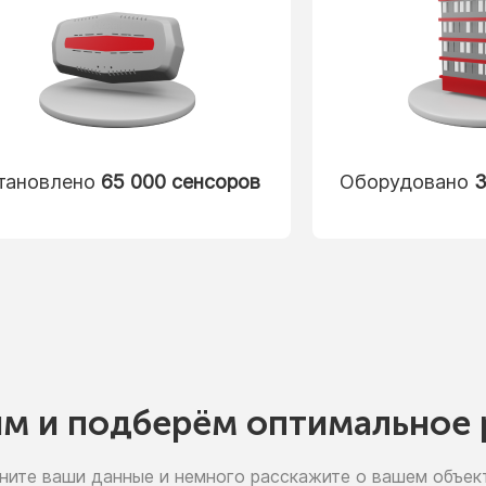
тановлено
65 000 сенсоров
Оборудовано
3
им
и подберём
оптимальное 
ните ваши данные
и немного
расскажите
о вашем
объект