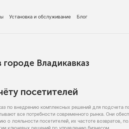
ры
Установка и обслуживание
Блог
в городe Владикавказ
чёту посетителей
каз
по внедрению
комплексных решений для подсчета п
тывают все потребности современного рынка. Они обе
цию
о лояльности
посетителей,
их частоте
возвратов, п
тии
ключевых решений
по управлению
бизнесом.