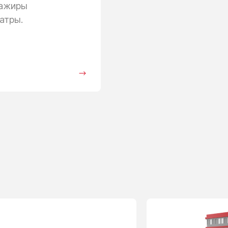
сажиры
атры.