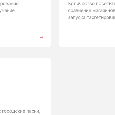
ирование
Количество посети
учение
сравнение магазино
запуска таргетиров
 городские парки,