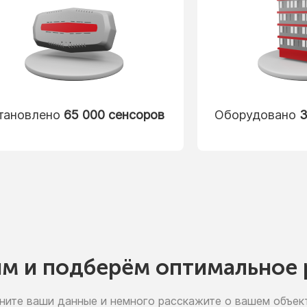
тановлено
65 000 сенсоров
Оборудовано
3
им
и подберём
оптимальное 
ните ваши данные
и немного
расскажите
о вашем
объект