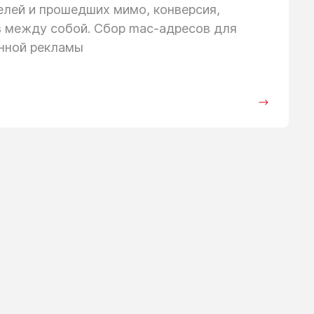
телей
и прошедших
мимо, конверсия,
в между собой. Сбор mac-адресов для
анной рекламы