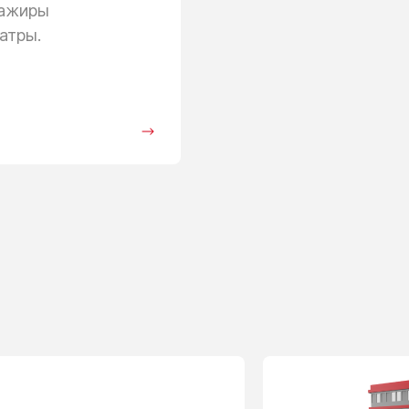
сажиры
атры.