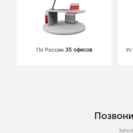
По России
35 офисов
Ус
Позвон
Запол