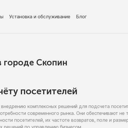
ры
Установка и обслуживание
Блог
в городe Скопин
чёту посетителей
 внедрению
комплексных решений для подсчета посет
потребности современного рынка. Они обеспечивают
не 
ьности
посетителей,
их частоте
возвратов, поле
и разме
х решений
по управлению
бизнесом.