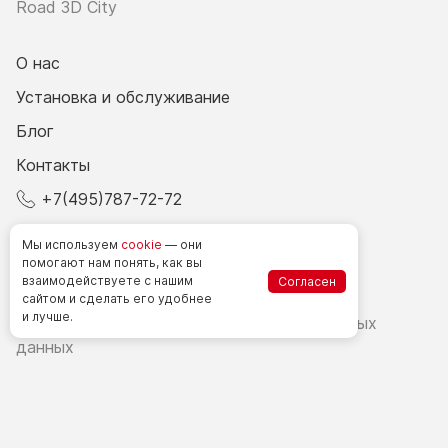
Road 3D City
О нас
Установка и обслуживание
Блог
Контакты
+7(495)787-72-72
© 2026 Все права защищены.
Мы используем
cookie
— они
помогают нам понять, как вы
взаимодействуете
с нашим
Согласен
Счетчики посетителей в РФ
сайтом
и сделать
его удобнее
и лучше.
Политика в области обработки персональных
данных
Согласие на обработку персональных данных