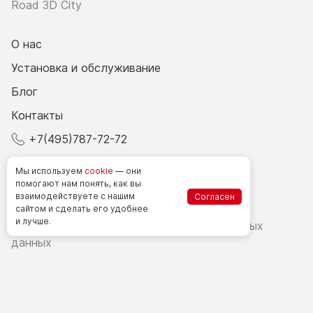
Road 3D City
О нас
Установка и обслуживание
Блог
Контакты
+7(495)787-72-72
© 2026 Все права защищены.
Мы используем
cookie
— они
помогают нам понять, как вы
взаимодействуете
с нашим
Согласен
Счетчики посетителей в РФ
сайтом
и сделать
его удобнее
и лучше.
Политика в области обработки персональных
данных
Согласие на обработку персональных данных