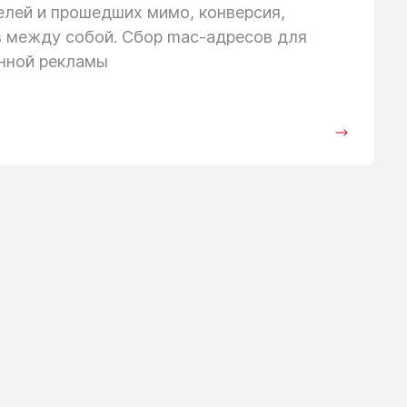
телей
и прошедших
мимо, конверсия,
в между собой. Сбор mac-адресов для
анной рекламы