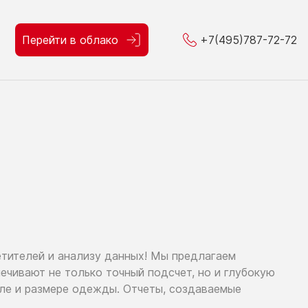
Перейти в облако
+7(495)787-72-72
етителей
и анализу
данных!
Мы предлагаем
спечивают
не только
точный подсчет,
но и глубокую
оле
и размере
одежды. Отчеты, создаваемые