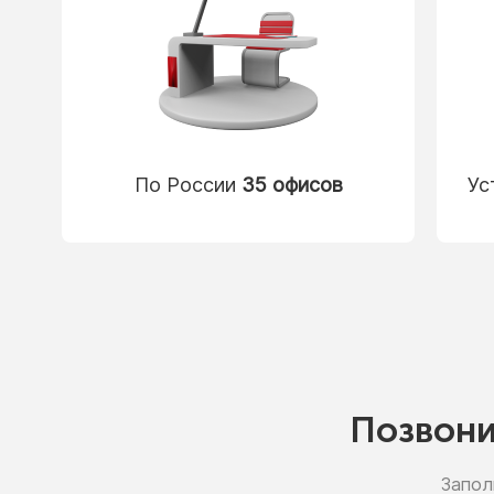
По России
35 офисов
Ус
Позвон
Запол