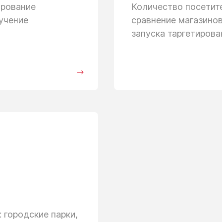
ирование
Количество посети
учение
сравнение магазино
запуска таргетиров
 городские парки,