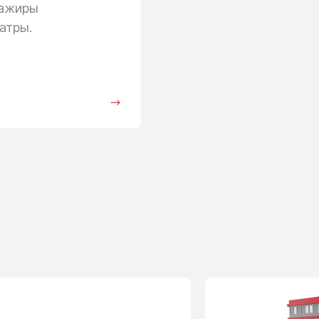
сажиры
атры.