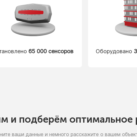
тановлено
65 000 сенсоров
Оборудовано
3
им
и подберём
оптимальное 
ните ваши данные
и немного
расскажите
о вашем
объект