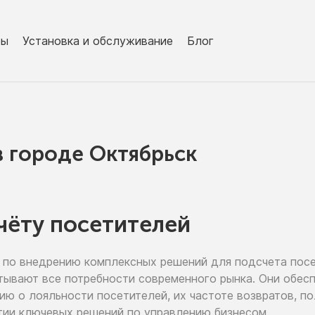
ры
Установка и обслуживание
Блог
в городe Октябрьск
чёту посетителей
по внедрению
комплексных решений для подсчета пос
тывают все потребности современного рынка. Они обе
цию
о лояльности
посетителей,
их частоте
возвратов, п
тии
ключевых решений
по управлению
бизнесом.